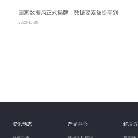
国家数据局正式揭牌：数据要素被提高到
前所未有的高度
2023-10-26
资讯动态
产品中心
解决方
行业动态
建设项目管理
投资项