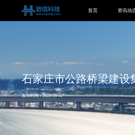
首页
资讯动
石家庄市公路桥梁建设
发布时间：2023-10-12