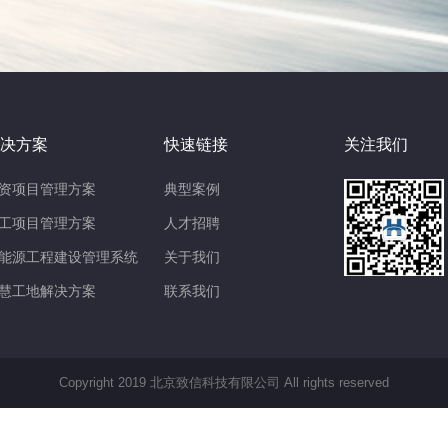
决方案
快速链接
关注我们
资项目管理方案
典型案例
工项目管理方案
人才招聘
能源工程建设管理系统
关于我们
慧工地解决方案
联系我们
Copyright 2019 北京致信科技有限公司 All rights reserved