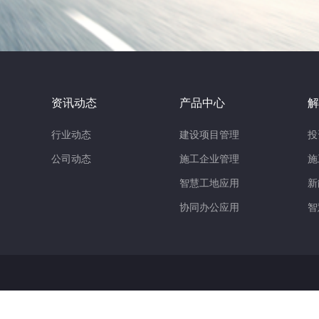
资讯动态
产品中心
解
行业动态
建设项目管理
投
公司动态
施工企业管理
施
智慧工地应用
新
协同办公应用
智