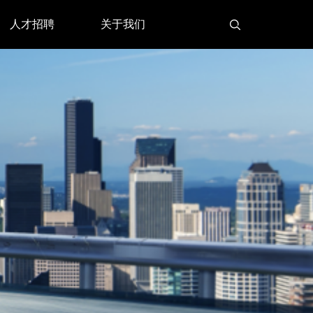
人才招聘
关于我们